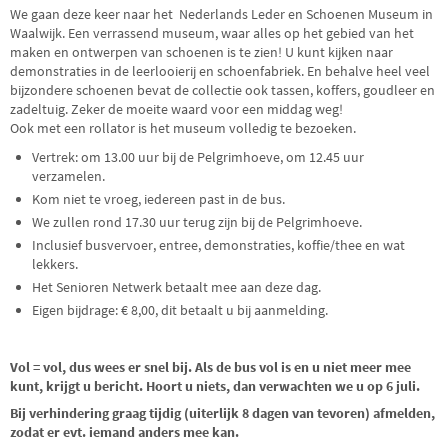
We gaan deze keer naar het Nederlands Leder en Schoenen Museum in
Waalwijk. Een verrassend museum, waar alles op het gebied van het
maken en ontwerpen van schoenen is te zien! U kunt kijken naar
demonstraties in de leerlooierij en schoenfabriek. En behalve heel veel
bijzondere schoenen bevat de collectie ook tassen, koffers, goudleer en
zadeltuig. Zeker de moeite waard voor een middag weg!
Ook met een rollator is het museum volledig te bezoeken.
Vertrek: om 13.00 uur bij de Pelgrimhoeve, om 12.45 uur
verzamelen.
Kom niet te vroeg, iedereen past in de bus.
We zullen rond 17.30 uur terug zijn bij de Pelgrimhoeve.
Inclusief busvervoer, entree, demonstraties, koffie/thee en wat
lekkers.
Het Senioren Netwerk betaalt mee aan deze dag.
Eigen bijdrage: € 8,00, dit betaalt u bij aanmelding.
Vol = vol, dus wees er snel bij. Als de bus vol is en u niet meer mee
kunt, krijgt u bericht. Hoort u niets, dan verwachten we u op 6 juli.
Bij verhindering graag tijdig (uiterlijk 8 dagen van tevoren) afmelden,
zodat er evt. iemand anders mee kan.