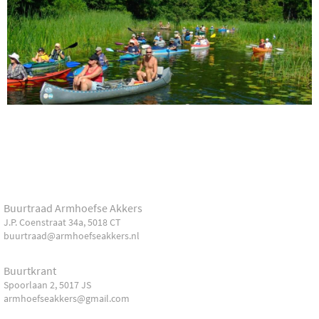
Buurtraad Armhoefse Akkers
J.P. Coenstraat 34a, 5018 CT
buurtraad@armhoefseakkers.nl
Buurtkrant
Spoorlaan 2, 5017 JS
armhoefseakkers@gmail.com