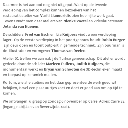
Daarmee is het aanbod nog niet uitgeput. Want op de tweede
verdieping van het complex kunnen bezoekers van het
restauratieatelier van
Vasili Lianouridis
zien hoe hij te werk gaat.
Tevens vindt men daar ateliers van
Nienke Voetel
en videokunstenaar
Jolanda van Nuenen
.
De schilders
Fred van Esch
en
Lia Kuijpers
vindt u een verdieping
lager . Op de eerste verdieping in het poortgebouw houdt
Robin Burger
zijn deur open en toont pulp-art in gemende techniek. Zijn buurman is
de illustrator en vormgever
Thomas van Deelen
.
Atelier 51 treffen we aan nabij de Turkse gemeenschap. Dit atelier wordt
gedeeld door de schilder
Marleen Pullens
,
Judith Kuijpers
, die
monumentaal werkt en
Bryan van Schooten
die 3D-technieken maakt
en toepast op keramiek mallen.
Kortom, wie alle ateliers en het daar gepresenteerde werk goed wil
bekijken, is wel een paar uurtjes zoet en doet er goed aan om op tijd te
komen.
We ontvangen u graag op zondag 6 november op Carré. Adres: Carré 32
(ingang nabij Jan van Beverwijckstraat).