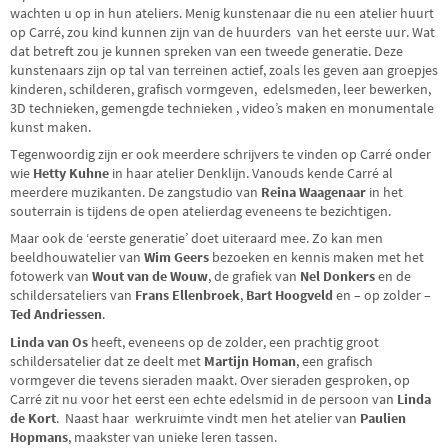
wachten u op in hun ateliers. Menig kunstenaar die nu een atelier huurt
op Carré, zou kind kunnen zijn van de huurders van het eerste uur. Wat
dat betreft zou je kunnen spreken van een tweede generatie. Deze
kunstenaars zijn op tal van terreinen actief, zoals les geven aan groepjes
kinderen, schilderen, grafisch vormgeven, edelsmeden, leer bewerken,
3D technieken, gemengde technieken , video’s maken en monumentale
kunst maken.
Tegenwoordig zijn er ook meerdere schrijvers te vinden op Carré onder
wie
Hetty Kuhne
in haar atelier Denklijn. Vanouds kende Carré al
meerdere muzikanten. De zangstudio van
Reina Waagenaar
in het
souterrain is tijdens de open atelierdag eveneens te bezichtigen.
Maar ook de ‘eerste generatie’ doet uiteraard mee. Zo kan men
beeldhouwatelier van
Wim Geers
bezoeken en kennis maken met het
fotowerk van
Wout van de Wouw
, de grafiek van
Nel Donkers
en de
schildersateliers van
Frans Ellenbroek
,
Bart Hoogveld
en – op zolder –
Ted Andriessen
.
Linda van Os
heeft, eveneens op de zolder, een prachtig groot
schildersatelier dat ze deelt met
Martijn Homan
, een grafisch
vormgever die tevens sieraden maakt. Over sieraden gesproken, op
Carré zit nu voor het eerst een echte edelsmid in de persoon van
Linda
de Kort
. Naast haar werkruimte vindt men het atelier van
Paulien
Hopmans
, maakster van unieke leren tassen.