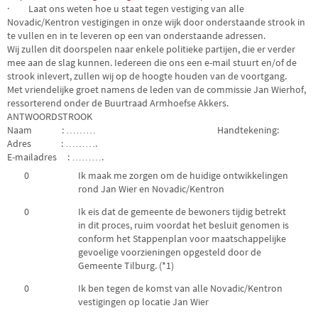
· Laat ons weten hoe u staat tegen vestiging van alle
Novadic/Kentron vestigingen in onze wijk door onderstaande strook in
te vullen en in te leveren op een van onderstaande adressen.
Wij zullen dit doorspelen naar enkele politieke partijen, die er verder
mee aan de slag kunnen. Iedereen die ons een e-mail stuurt en/of de
strook inlevert, zullen wij op de hoogte houden van de voortgang.
Met vriendelijke groet namens de leden van de commissie Jan Wierhof,
ressorterend onder de Buurtraad Armhoefse Akkers.
ANTWOORDSTROOK
Naam : ……… Handtekening:
Adres : ……….
E-mailadres : ……….
0
Ik maak me zorgen om de huidige ontwikkelingen
rond Jan Wier en Novadic/Kentron
0
Ik eis dat de gemeente de bewoners tijdig betrekt
in dit proces, ruim voordat het besluit genomen is
conform het Stappenplan voor maatschappelijke
gevoelige voorzieningen opgesteld door de
Gemeente Tilburg. (*1)
0
Ik ben tegen de komst van alle Novadic/Kentron
vestigingen op locatie Jan Wier