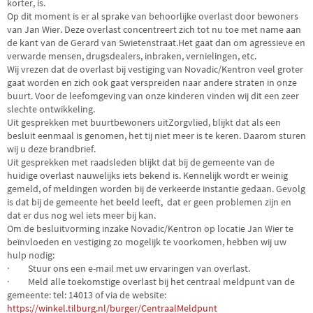
korter, is.
Op dit moment is er al sprake van behoorlijke overlast door bewoners
van Jan Wier. Deze overlast concentreert zich tot nu toe met name aan
de kant van de Gerard van Swietenstraat.Het gaat dan om agressieve en
verwarde mensen, drugsdealers, inbraken, vernielingen, etc.
Wij vrezen dat de overlast bij vestiging van Novadic/Kentron veel groter
gaat worden en zich ook gaat verspreiden naar andere straten in onze
buurt. Voor de leefomgeving van onze kinderen vinden wij dit een zeer
slechte ontwikkeling.
Uit gesprekken met buurtbewoners uitZorgvlied, blijkt dat als een
besluit eenmaal is genomen, het tij niet meer is te keren. Daarom sturen
wij u deze brandbrief.
Uit gesprekken met raadsleden blijkt dat bij de gemeente van de
huidige overlast nauwelijks iets bekend is. Kennelijk wordt er weinig
gemeld, of meldingen worden bij de verkeerde instantie gedaan. Gevolg
is dat bij de gemeente het beeld leeft, dat er geen problemen zijn en
dat er dus nog wel iets meer bij kan.
Om de besluitvorming inzake Novadic/Kentron op locatie Jan Wier te
beïnvloeden en vestiging zo mogelijk te voorkomen, hebben wij uw
hulp nodig:
· Stuur ons een e-mail met uw ervaringen van overlast.
· Meld alle toekomstige overlast bij het centraal meldpunt van de
gemeente: tel: 14013 of via de website:
https://winkel.tilburg.nl/burger/CentraalMeldpunt